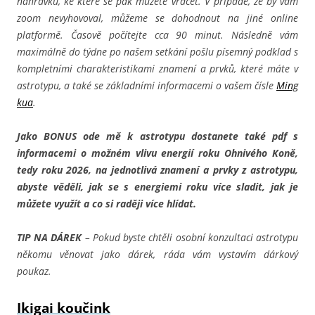
nahrávku, ke které se pak můžete vracet. V případě, že by vám
zoom nevyhovoval, můžeme se dohodnout na jiné online
platformě. Časově počítejte cca 90 minut. Následně vám
maximálně do týdne po našem setkání pošlu písemný podklad s
kompletními charakteristikami znamení a prvků, které máte v
astrotypu, a také se základními informacemi o vašem čísle
Ming
kua
.
Jako BONUS ode mě k astrotypu dostanete také pdf s
informacemi o možném vlivu energií roku Ohnivého Koně,
tedy roku 2026, na jednotlivá znamení a prvky z astrotypu,
abyste věděli, jak se s energiemi roku více sladit, jak je
můžete využít a co si raději více hlídat.
TIP NA DÁREK
– Pokud byste chtěli osobní konzultaci astrotypu
někomu věnovat jako dárek, ráda vám vystavím dárkový
poukaz.
Ikigai koučink