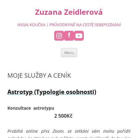
Přejít
k
Zuzana Zeidlerová
obsahu
webu
IKIGAI KOUČKA | PRŮVODKYNĚ NA CESTĚ SEBEPOZNÁNÍ
Menu
MOJE SLUŽBY A CENÍK
Astrotyp (Typologie osobnosti)
Konzultace astrotypu
2 500Kč
Probíhá online přes Zoom, ze setkání vám mohu pořídit