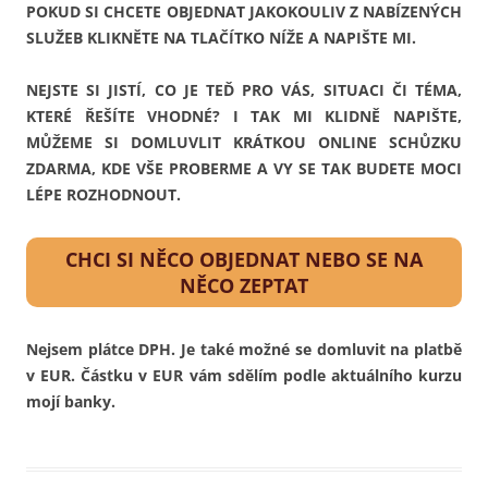
POKUD SI CHCETE OBJEDNAT JAKOKOULIV Z NABÍZENÝCH
SLUŽEB KLIKNĚTE NA TLAČÍTKO NÍŽE A NAPIŠTE MI.
NEJSTE SI JISTÍ, CO JE TEĎ PRO VÁS, SITUACI ČI TÉMA,
KTERÉ ŘEŠÍTE VHODNÉ? I TAK MI KLIDNĚ NAPIŠTE,
MŮŽEME SI DOMLUVLIT KRÁTKOU ONLINE SCHŮZKU
ZDARMA, KDE VŠE PROBERME A VY SE TAK BUDETE MOCI
LÉPE ROZHODNOUT.
CHCI SI NĚCO OBJEDNAT NEBO SE NA
NĚCO ZEPTAT
Nejsem plátce DPH. Je také možné se domluvit na platbě
v EUR. Částku v EUR vám sdělím podle aktuálního kurzu
mojí banky.