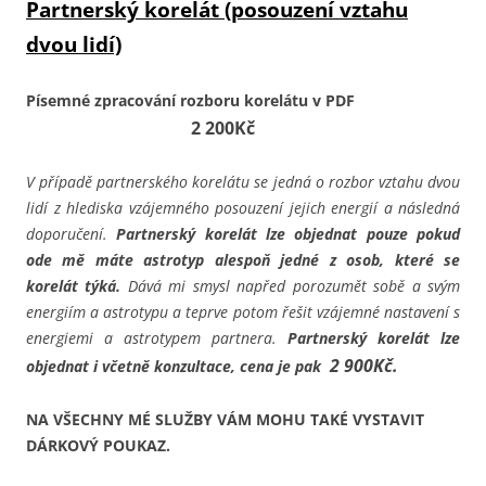
Partnerský korelát (posouzení vztahu
dvou lidí)
Písemné zpracování rozboru korelátu v PDF
2 200Kč
V případě partnerského korelátu se jedná o rozbor vztahu dvou
lidí z hlediska vzájemného posouzení jejich energií a následná
doporučení.
Partnerský korelát lze objednat pouze pokud
ode mě máte astrotyp alespoň jedné z osob, které se
korelát týká.
Dává mi smysl napřed porozumět sobě a svým
energiím a astrotypu a teprve potom řešit vzájemné nastavení s
energiemi a astrotypem partnera.
Partnerský korelát lze
2 900Kč.
objednat i včetně konzultace, cena je pak
NA VŠECHNY MÉ SLUŽBY VÁM MOHU TAKÉ VYSTAVIT
DÁRKOVÝ POUKAZ.