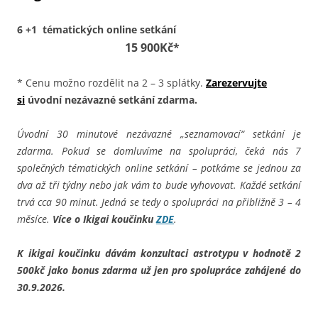
6 +1 tématických online setkání
15 900Kč*
* Cenu možno rozdělit na 2 – 3 splátky.
Zarezervujte
si
úvodní nezávazné setkání zdarma.
Úvodní 30 minutové nezávazné „seznamovací“ setkání je
zdarma. Pokud se domluvíme na spolupráci, čeká nás 7
společných tématických online setkání – potkáme se jednou za
dva až tři týdny nebo jak vám to bude vyhovovat. Každé setkání
trvá cca 90 minut. Jedná se tedy o spolupráci na přibližně 3 – 4
měsíce.
Více o Ikigai koučinku
ZDE
.
K ikigai koučinku dávám konzultaci astrotypu v hodnotě 2
500kč jako bonus zdarma už jen pro spolupráce zahájené do
30.9.2026.