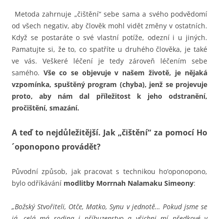
Metoda zahrnuje „čištění“ sebe sama a svého podvědomí
od všech negativ, aby člověk mohl vidět změny v ostatních.
Když se postaráte o své vlastní potíže, odezní i u jiných.
Pamatujte si, že to, co spatříte u druhého člověka, je také
ve vás. Veškeré léčení je tedy zároveň léčením sebe
samého.
Vše co se objevuje v našem životě, je nějaká
vzpomínka, spuštěný program (chyba), jenž se projevuje
proto, aby nám dal příležitost k jeho odstranění,
pročištění, smazání.
A teď to nejdůležitější. Jak „čištění“ za pomocí Ho
´oponopono provádět?
Původní způsob, jak pracovat s technikou ho’oponopono,
bylo odříkávání
modlitby Morrnah Nalamaku Simeony
:
„Božský Stvořiteli, Otče, Matko, Synu v jednotě… Pokud jsme se
já, celá má rodina i příbuzenstvo a všichni mí předkové v