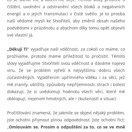
čištění, uvolnění a odstranění všech bloků a negativních
energií a o jejich transmutaci v čisté světlo. Je to prosba
naší vědomé mysli ke Stvořiteli, aby změnil obsah našeho
podvědomí v prázdnotu a abychom díky tomu opět objevili
své vlastní Já.
„Děkuji Ti“
vyjadřuje naši vděčnost, za cokoli co máme, co
prožíváme, protože máme příležitost to pročistit. Těmito
slovy vyjadřujme Stvořiteli svou vděčnost a dáváme najevo
víru, že se problém vyřeší k nejvyššímu dobru všech
zúčastněných. Vyjádřením upřímného vděku i za věci, jež
mě zranily, ublížily, způsobily nepříjemnosti, strach i bolest
dokazuji, že si uvědomuji hodnotu všech věcí, které mě
obklopují, nejenom hmotných, ale i zkušeností a situací
Pročišťování znamená, že jakmile se objeví nějaký problém,
jste ochotni přijmout plnou odpovědnost. Jste ochotni říct:
„
Omlouvám se. Prosím o odpuštění za to, co se ve mně