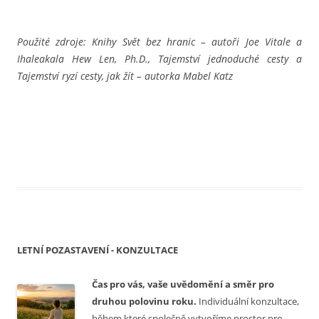
Použité zdroje: Knihy Svět bez hranic – autoři Joe Vitale a
Ihaleakala Hew Len, Ph.D., Tajemství jednoduché cesty a
Tajemství ryzí cesty, jak žít – autorka Mabel Katz
LETNÍ POZASTAVENÍ - KONZULTACE
Čas
pro vás, vaše uvědomění a směr pro
druhou polovinu roku.
I
ndividuální konzultace,
během které společně vytvoříme prostor pro