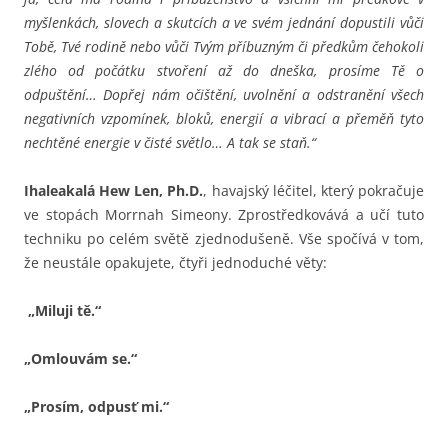
myšlenkách, slovech a skutcích a ve svém jednání dopustili vůči
Tobě, Tvé rodině nebo vůči Tvým příbuzným či předkům čehokoli
zlého od počátku stvoření až do dneška, prosíme Tě o
odpuštění… Dopřej nám očištění, uvolnění a odstranění všech
negativních vzpomínek, bloků, energií a vibrací a přeměň tyto
nechtěné energie v čisté světlo… A tak se staň.“
Ihaleakalá Hew Len, Ph.D.
, havajský léčitel, který pokračuje
ve stopách Morrnah Simeony. Zprostředkovává a učí tuto
techniku po celém světě zjednodušeně. Vše spočívá v tom,
že neustále opakujete, čtyři jednoduché věty:
„Miluji tě.“
„Omlouvám se.“
„Prosím, odpusť mi.“