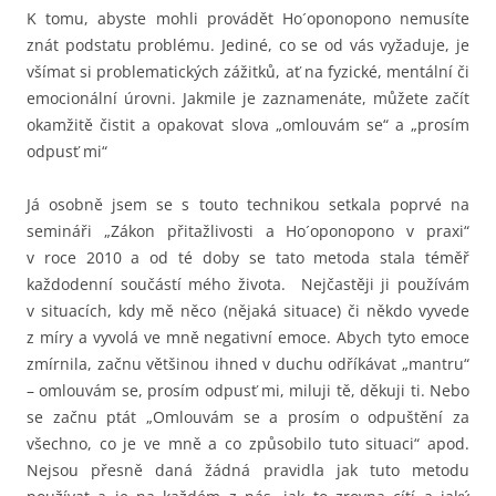
K tomu, abyste mohli provádět Ho´oponopono nemusíte
znát podstatu problému. Jediné, co se od vás vyžaduje, je
všímat si problematických zážitků, ať na fyzické, mentální či
emocionální úrovni. Jakmile je zaznamenáte, můžete začít
okamžitě čistit a opakovat slova „omlouvám se“ a „prosím
odpusť mi“
Já osobně jsem se s touto technikou setkala poprvé na
semináři „Zákon přitažlivosti a Ho´oponopono v praxi“
v roce 2010 a od té doby se tato metoda stala téměř
každodenní součástí mého života. Nejčastěji ji používám
v situacích, kdy mě něco (nějaká situace) či někdo vyvede
z míry a vyvolá ve mně negativní emoce. Abych tyto emoce
zmírnila, začnu většinou ihned v duchu odříkávat „mantru“
– omlouvám se, prosím odpusť mi, miluji tě, děkuji ti. Nebo
se začnu ptát „Omlouvám se a prosím o odpuštění za
všechno, co je ve mně a co způsobilo tuto situaci“ apod.
Nejsou přesně daná žádná pravidla jak tuto metodu