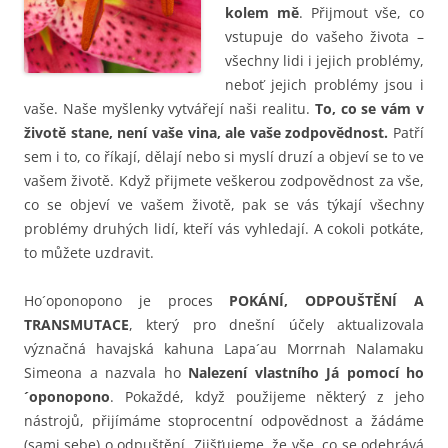
kolem mě
. Přijmout vše, co
vstupuje do vašeho života –
všechny lidi i jejich problémy,
neboť jejich problémy jsou i
vaše. Naše myšlenky vytvářejí naši realitu.
To, co se vám v
životě stane, není vaše vina, ale vaše zodpovědnost.
Patří
sem i to, co říkají, dělají nebo si myslí druzí a objeví se to ve
vašem životě. Když přijmete veškerou zodpovědnost za vše,
co se objeví ve vašem životě, pak se vás týkají všechny
problémy druhých lidí, kteří vás vyhledají. A cokoli potkáte,
to můžete uzdravit.
Ho´oponopono je proces
POKÁNÍ, ODPOUŠTĚNÍ A
TRANSMUTACE
, který pro dnešní účely aktualizovala
význačná havajská kahuna Lapa´au Morrnah Nalamaku
Simeona a nazvala ho
Nalezení vlastního Já pomocí ho
´oponopono
. Pokaždé, když použijeme některý z jeho
nástrojů, přijímáme stoprocentní odpovědnost a žádáme
(sami sebe) o odpuštění. Zjišťujeme, že vše, co se odehrává