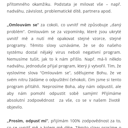
přítomného okamžiku. Podstata je milovat vše – např.
nadváhu, závislost, problematické dítě, partnera apod.
„Omlouvám se“
za cokoli, co uvnitř mě způsobuje „daný
problém“. Omlouvám se za vzpomínky, které jsou ukryté
uvnitř mě a nutí mě opakovat stejné vzorce, stejné
programy. Těmito slovy uznáváme, že se do našeho
systému dostal nějaký virus neboli negativní program.
Nemusíme tušit, jak to k nám přišlo. Např. má-li někdo
nadváhu, jednoduše přijal program, který ji vytvořil. Tím, že
vyslovíme slova “Omlouvám se”, sdělujeme Bohu, že ve
svém nitru žádáme o odpuštění čehokoli, čím jsme si tento
program přitáhli. Neprosíme Boha, aby nám odpustil, ale
aby nám pomohl odpustit sobě samým! Přijímáme
absolutní zodpovědnost za vše, co se v našem životě
objevilo.
„Prosím, odpusť mi“
, přijímám 100% zodpovědnost za to,
co se uvnitř mě a kolem mě děje. Těmito slovy prosíme o