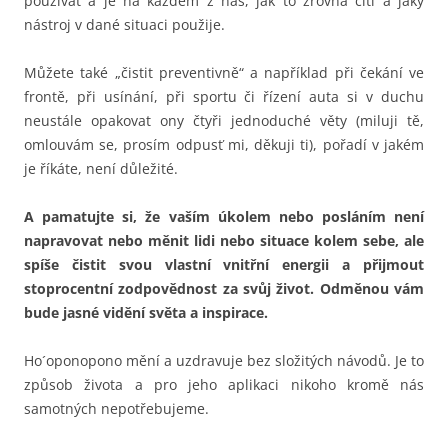
používat a je na každém z nás, jak to zrovna cítí a jaký
nástroj v dané situaci použije.
Můžete také „čistit preventivně“ a například při čekání ve
frontě, při usínání, při sportu či řízení auta si v duchu
neustále opakovat ony čtyři jednoduché věty (miluji tě,
omlouvám se, prosím odpusť mi, děkuji ti), pořadí v jakém
je říkáte, není důležité.
A pamatujte si, že vaším úkolem nebo posláním není
napravovat nebo měnit lidi nebo situace kolem sebe, ale
spíše čistit svou vlastní vnitřní energii a přijmout
stoprocentní zodpovědnost za svůj život. Odměnou vám
bude jasné vidění světa a inspirace.
Ho´oponopono mění a uzdravuje bez složitých návodů. Je to
způsob života a pro jeho aplikaci nikoho kromě nás
samotných nepotřebujeme.