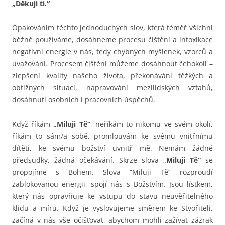
„Děkuji ti.“
Opakováním těchto jednoduchých slov, která téměř všichni
běžně používáme, dosáhneme procesu čištění a intoxikace
negativní energie v nás, tedy chybných myšlenek, vzorců a
uvažování. Procesem čištění můžeme dosáhnout čehokoli –
zlepšení kvality našeho života, překonávání těžkých a
obtížných situací, napravování mezilidských vztahů,
dosáhnutí osobních i pracovních úspěchů.
Když říkám
„Miluji Tě“
, neříkám to nikomu ve svém okolí,
říkám to sám/a sobě, promlouvám ke svému vnitřnímu
dítěti, ke svému božství uvnitř mě. Nemám žádné
předsudky, žádná očekávání. Skrze slova „
Miluji Tě“
se
propojíme s Bohem. Slova “Miluji Tě” rozproudí
zablokovanou energii, spojí nás s Božstvím. Jsou lístkem,
který nás opravňuje ke vstupu do stavu neuvěřitelného
klidu a míru. Když je vyslovujeme směrem ke Stvořiteli,
začíná v nás vše očišťovat, abychom mohli zažívat zázrak