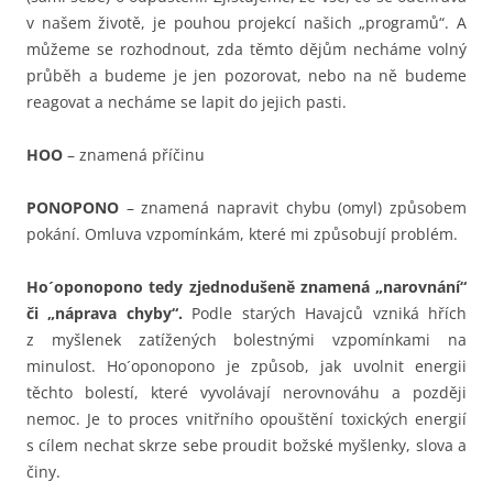
v našem životě, je pouhou projekcí našich „programů“. A
můžeme se rozhodnout, zda těmto dějům necháme volný
průběh a budeme je jen pozorovat, nebo na ně budeme
reagovat a necháme se lapit do jejich pasti.
HOO
– znamená příčinu
PONOPONO
– znamená napravit chybu (omyl) způsobem
pokání. Omluva vzpomínkám, které mi způsobují problém.
Ho´oponopono tedy zjednodušeně znamená „narovnání“
či „náprava chyby“.
Podle starých Havajců vzniká hřích
z myšlenek zatížených bolestnými vzpomínkami na
minulost. Ho´oponopono je způsob, jak uvolnit energii
těchto bolestí, které vyvolávají nerovnováhu a později
nemoc. Je to proces vnitřního opouštění toxických energií
s cílem nechat skrze sebe proudit božské myšlenky, slova a
činy.