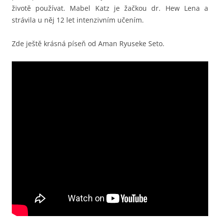
životě používat. Mabel Katz je žačkou dr. Hew Lena a
strávila u něj 12 let intenzivním učením.
Zde ještě krásná píseň od Aman Ryuseke Seto.