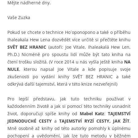
Mějte nádherné dny.
Vaše Zuzka
Pokud se chcete o technice Ho´oponopono a také o příběhu
Ihaleakala Hew Lena dozvědět více určitě si přečtěte knihu
SVĚT BEZ HRANIC
(autoři: Joe Vitale, Ihaleakalá Hew Len,
Ph.D.) Nicméně pro spoustu lidí může být tato kniha na
čtení trošku složitá. (V roce 2014 u nás vyšla ještě kniha
NA
NULE
, kterou napsal Joe Vitale a kde popisuje svoje
zkušenosti po vydání knihy SVĚT BEZ HRANIC a také
odkrývá další tajemství, která v této knize nezveřejnil)
Pro lepší představu, jak tuto techniku používat v
každodenním životě a jak si pomocí této techniky usnadnit
život, doporučuji spíše knihy od
Mabel Katz
:
TAJEMSTVÍ
JEDNODUCHÉ CESTY
a
TAJEMSTVÍ RYZÍ CESTY, JAK ŽÍT
.
Mně osobně až knihy od této autorky pomohly k úplnému
pochopení a uvědomění, jak lze tuto metodu v běžném