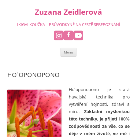
Přejít
k
Zuzana Zeidlerová
obsahu
webu
IKIGAI KOUČKA | PRŮVODKYNĚ NA CESTĚ SEBEPOZNÁNÍ
Menu
HO´OPONOPONO
Ho´oponopono je stará
havajská technika pro
vytváření hojnosti, zdraví a
míru.
Základní myšlenkou
této techniky, je přijetí 100%
zodpovědnosti za vše, co se
děje v mém životě, ve mě i