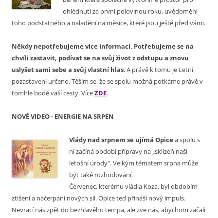
ohlédnutí za první polovinou roku, uvědomění
toho podstatného a naladění na měsíce, které jsou ještě před vámi.
Někdy nepotřebujeme více informací. Potřebujeme se na
chvíli zastavit, podívat se na svůj život z odstupu a znovu
uslyšet sami sebe a svůj vlastní hlas
. A právě k tomu je Letní
pozastavení určeno. Těším se, že se spolu možná potkáme právě v
tomhle bodě vaší cesty. Více
ZDE
.
NOVÉ VIDEO - ENERGIE NA SRPEN
Vlády nad srpnem se ujímá Opice
a
spolu s
ní začíná období přípravy na „sklizeň naší
letošní úrody".
Velkým tématem srpna může
být také rozhodování.
Červenec, kterému vládla Koza, byl obdobím
ztišení a načerpání nových sil. Opice teď přináší nový impuls.
Nevrací nás zpět do bezhlavého tempa, ale zve nás, abychom začali