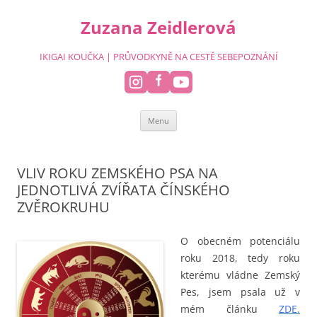
Přejít
k
Zuzana Zeidlerová
obsahu
webu
IKIGAI KOUČKA | PRŮVODKYNĚ NA CESTĚ SEBEPOZNÁNÍ
Menu
VLIV ROKU ZEMSKÉHO PSA NA
JEDNOTLIVÁ ZVÍŘATA ČÍNSKÉHO
ZVĚROKRUHU
O obecném potenciálu
roku 2018, tedy roku
kterému vládne Zemský
Pes, jsem psala už v
mém článku
ZDE
.