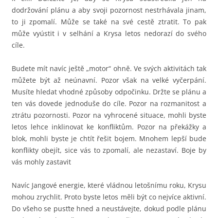
dodržování plánu a aby svoji pozornost nestrhávala jinam,
to ji zpomalí. Může se také na své cestě ztratit. To pak
může vyústit i v selhání a Krysa letos nedorazí do svého
cíle.
Budete mít navíc ještě „motor“ ohně. Ve svých aktivitách tak
můžete být až neúnavní. Pozor však na velké vyčerpání.
Musíte hledat vhodné způsoby odpočinku. Držte se plánu a
ten vás dovede jednoduše do cíle. Pozor na rozmanitost a
ztrátu pozornosti. Pozor na vyhrocené situace, mohli byste
letos lehce inklinovat ke konfliktům. Pozor na překážky a
blok, mohli byste je chtít řešit bojem. Mnohem lepší bude
konflikty obejít, sice vás to zpomalí, ale nezastaví. Boje by
vás mohly zastavit
Navíc Jangové energie, které vládnou letošnímu roku, Krysu
mohou zrychlit. Proto byste letos měli být co nejvíce aktivní.
Do všeho se pusťte hned a neustávejte, dokud podle plánu