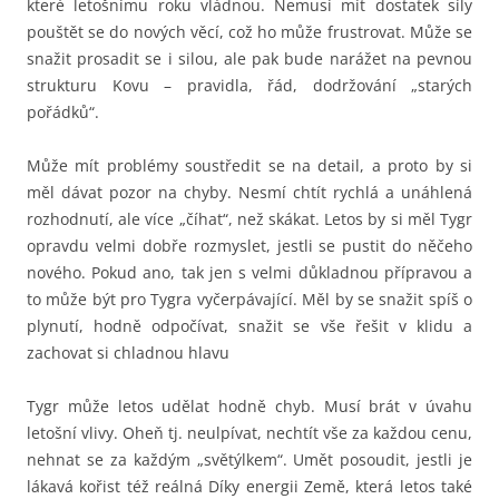
které letošnímu roku vládnou. Nemusí mít dostatek síly
pouštět se do nových věcí, což ho může frustrovat. Může se
snažit prosadit se i silou, ale pak bude narážet na pevnou
strukturu Kovu – pravidla, řád, dodržování „starých
pořádků“.
Může mít problémy soustředit se na detail, a proto by si
měl dávat pozor na chyby. Nesmí chtít rychlá a unáhlená
rozhodnutí, ale více „číhat“, než skákat. Letos by si měl Tygr
opravdu velmi dobře rozmyslet, jestli se pustit do něčeho
nového. Pokud ano, tak jen s velmi důkladnou přípravou a
to může být pro Tygra vyčerpávající. Měl by se snažit spíš o
plynutí, hodně odpočívat, snažit se vše řešit v klidu a
zachovat si chladnou hlavu
Tygr může letos udělat hodně chyb. Musí brát v úvahu
letošní vlivy. Oheň tj. neulpívat, nechtít vše za každou cenu,
nehnat se za každým „světýlkem“. Umět posoudit, jestli je
lákavá kořist též reálná Díky energii Země, která letos také