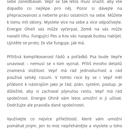
sebe zanedbávali. Vepř se tak letos musí snažit, aby vše
dopadlo co nejlépe pro něj. Pozor si dávejte na
přepracovanost a neberte práci ostatních na sebe. Můžete
k tomu mít sklony. Myslete více na sebe a více odpočívejte.
Energie Oheň vás může vyčerpat, Země na vás může
navalit tíhu. Fungující Pes a Kov vás naopak budou nabíjet.
Ujistěte se proto, že vše funguje, jak má.
Přílišná komplikovanost řádů a pořádků Psa bude Vepře
unavovat – nemusí se v tom vyznat. Příliš mnoho detailů
znamená složitost. Vepř má rád jednoduchost a rád
používá selský rozum. V tomto roce by se i Vepř měl
přiklonit k nástrojům jako je řád, plán, systém, postup. Je
důležité, aby si zachoval plynulou cestu. Vepř má rád
společnost. Energie Ohně vám letos umožní si ji užívat.
Dodržujte ale pravidla dané společnosti.
Využívejte co nejvíce příležitostí, které vám umožní
pomáhat jiným. Jen to moc nepřehánějte a myslete u toho