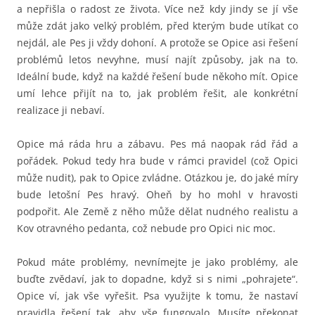
a nepřišla o radost ze života. Více než kdy jindy se jí vše
může zdát jako velký problém, před kterým bude utíkat co
nejdál, ale Pes ji vždy dohoní. A protože se Opice asi řešení
problémů letos nevyhne, musí najít způsoby, jak na to.
Ideální bude, když na každé řešení bude někoho mít. Opice
umí lehce přijít na to, jak problém řešit, ale konkrétní
realizace ji nebaví.
Opice má ráda hru a zábavu. Pes má naopak rád řád a
pořádek. Pokud tedy hra bude v rámci pravidel (což Opici
může nudit), pak to Opice zvládne. Otázkou je, do jaké míry
bude letošní Pes hravý. Oheň by ho mohl v hravosti
podpořit. Ale Země z něho může dělat nudného realistu a
Kov otravného pedanta, což nebude pro Opici nic moc.
Pokud máte problémy, nevnímejte je jako problémy, ale
buďte zvědaví, jak to dopadne, když si s nimi „pohrajete“.
Opice ví, jak vše vyřešit. Psa využijte k tomu, že nastaví
pravidla řešení tak, aby vše fungovalo. Musíte překonat