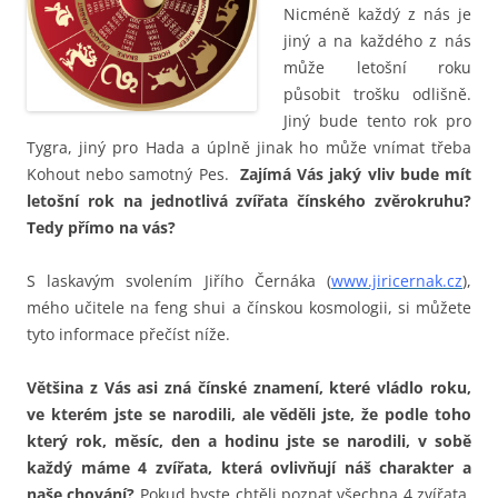
Nicméně každý z nás je
jiný a na každého z nás
může letošní roku
působit trošku odlišně.
Jiný bude tento rok pro
Tygra, jiný pro Hada a úplně jinak ho může vnímat třeba
Kohout nebo samotný Pes.
Zajímá Vás jaký vliv bude mít
letošní rok na jednotlivá zvířata čínského zvěrokruhu?
Tedy přímo na vás?
S laskavým svolením Jiřího Černáka (
www.jiricernak.cz
),
mého učitele na feng shui a čínskou kosmologii, si můžete
tyto informace přečíst níže.
Většina z Vás asi zná čínské znamení, které vládlo roku,
ve kterém jste se narodili, ale věděli jste, že podle toho
který rok, měsíc, den a hodinu jste se narodili, v sobě
každý máme 4 zvířata, která ovlivňují náš charakter a
naše chování?
Pokud byste chtěli poznat všechna 4 zvířata,