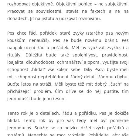
rozhodovat objektivně. Objektivní pohled – ne subjektivní.
Pracovat se souvislostmi, stavět na faktech a ne na
dohadech. Jít na jistotu a udržovat rovnováhu.
Pes chce řád, pořádek, staré zvyky (starého psa novým
kouskům nenaučíš). Pes se bude novému bránit. Pes
naopak ocení řád a pořádek. Měl by využívat zvyklosti a
rituály. Důležitá bude také spolehlivost, pravidelnost,
loajalita, dlouhodobost, ochranářství a opora. Využijte svoji
schopnost „hlídat“ vše kolem sebe. Díky Psovi byste měli
mít schopnost nepřehlédnout žádný detail, žádnou chybu.
Buďte letos na stráži. Měli byste též mít dobrý „čuch“ na
přicházející problém. Čím dříve se do něj pustíte, tím
jednodušší bude jeho řešení.
Tento rok je o detailech, řádu a pořádku. Pes je dokáže
hlídat. Tento rok by pro vás tedy měl být poměrně
jednoduchý. Snažte se co nejvíce držet svých pořádků a
systémů. Nenechte se moc vykolejit. Pohlídejte, aby vše