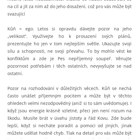
na cíl a jít za ním až do jeho dosažení, což pro vás může být
svazující
Kůň = ego. Letos si opravdu dávejte pozor na jeho
„velikost“. Využívejte ho k prosazení svých plánů,
prezentujte ho jen v tom nejlepším světle. Ukazujte svoji
sílu a schopnosti, ne svoji převahu. To by mohlo vést ke
konfliktům a zde je Pes nepříjemný soupeř. Věnujte
pozornost potřebám i těch ostatních, nevyvyšujte se nad
ostatní.
Pozor na rozhodování v důležitých věcech. Kůň se nechá
často unášet příjemným pocitem a může být v těchto
ohledech velmi nezodpovědný (aniž si to sám uvědomuje). I
když jsou energie krásně vzletné, přeci jen není rozum na
škodu. Musíte brát v úvahu jistoty a řád Kovu. Zde bude
lepší, když si necháte poradit a pomoci od jiných, jinak
můžete udělat hodně chyb. Tlak na detail pro vás může být