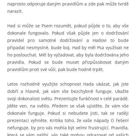
naprosto odporuje daným pravidlům a zde pak může tvrdě
narazit.
Had si může se Psem rozumět, pokud půjde o to, aby vše
dokonale fungovalo. Pokud však půjde jen o dodržování
pravidel pro samotné dodržování a Hadovi to bude
připadat nesmyslné, bude boj. Had by měl Psa využívat ne
ho poslouchat. Měl by vyžadovat, aby byla dodržována jeho
pravidla. Pokud se bude muset přizpůsobovat daným
pravidlům proti své vůli, pak bude hodně trpět.
Letos rozhodně využijte schopnost Hada ukázat, jak jste
dobří a hlavně, jak vám vše bezchybně funguje. Ukažte
svoji dokonalost světu. Prezentujte funkčnost v celé parádě.
Jděte ven, na světlo. Předem se však ujistěte, že vám vše
dokonale funguje. Pokud si nebudete jisti, tak se raději
prezentaci vyhněte. Kritika toho, že vaše nápady či řešení
nefunguje, by pro vás mohla být velmi frustrující. Pravidla,
která se vám nelíbí, vás také mohou odrazovat od vašich