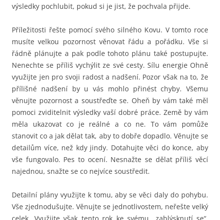
výsledky pochlubit, pokud si je jist, že pochvala přijde.
Příležitosti řešte pomocí svého silného Kovu. V tomto roce
musíte velkou pozornost věnovat řádu a pořádku. Vše si
řádně plánujte a pak podle tohoto plánu také postupujte.
Nenechte se příliš vychýlit ze své cesty. Sílu energie Ohně
využijte jen pro svoji radost a nadšení. Pozor však na to, že
přílišné nadšení by u vás mohlo přinést chyby. Všemu
věnujte pozornost a soustřeďte se. Oheň by vám také měl
pomoci zviditelnit výsledky vaší dobré práce. Země by vám
měla ukazovat co je reálné a co ne. To vám pomůže
stanovit co a jak dělat tak, aby to dobře dopadlo. Věnujte se
detailům více, než kdy jindy. Dotahujte věci do konce, aby
vše fungovalo. Pes to ocení. Nesnažte se dělat příliš věcí
najednou, snažte se co nejvíce soustředit.
Detailní plány využijte k tomu, aby se věci daly do pohybu.
Vše zjednodušujte. Věnujte se jednotlivostem, neřešte velký
celek. Využijte však tento rok ke svému „zablýsknutí se“.