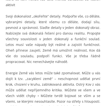
aktivit
Svoji dokonalost „okořeňte“ detaily. Podpořte vše, co děláte,
vybranými detaily, které všemu co děláte, dodají sílu,
pevnost a správnost. Slaďte detaily v jeden dokonalý obraz.
Nabízejte svá dokonalá řešení pro danou realitu. Propojte
všechny souvislosti v jeden dokonalý a funkční soulad.
Letos musí vaše nápady být reálné a zajistit funkčnost.
Oheň přinese zaujetí, Země má umožnit reálnost, Kov dá
vše do souladu, podpoří funkci. Vše je třeba řádně
propracovat. Nic nenechávejte náhodě.
Energie Země vás letos může také zpomalovat. Může u vás
dojít k tzv. „zacyklení země“ – neschopnost udělat první
krok, chození v kruhu, zablokovaná aktivita. Ostrý Kov z vás
může udělat nepříjemného kritika. Můžete ve všem a ve
všech vidět chyby • Můžete tvrdě bojovat se vším a se
všemi, se kterými nesouhlasíte. Pozor na střety s hloupostí.