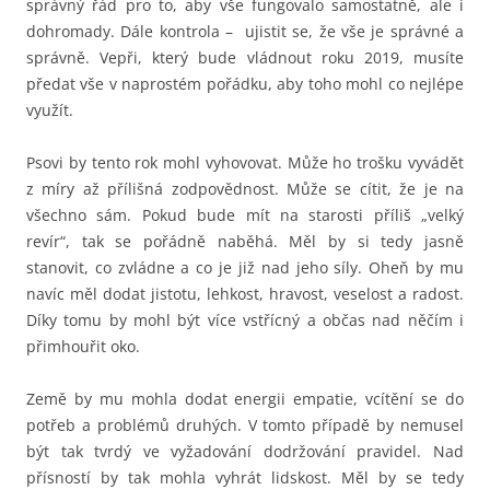
správný řád pro to, aby vše fungovalo samostatně, ale i
dohromady. Dále kontrola – ujistit se, že vše je správné a
správně. Vepři, který bude vládnout roku 2019, musíte
předat vše v naprostém pořádku, aby toho mohl co nejlépe
využít.
Psovi by tento rok mohl vyhovovat. Může ho trošku vyvádět
z míry až přílišná zodpovědnost. Může se cítit, že je na
všechno sám. Pokud bude mít na starosti příliš „velký
revír“, tak se pořádně naběhá. Měl by si tedy jasně
stanovit, co zvládne a co je již nad jeho síly. Oheň by mu
navíc měl dodat jistotu, lehkost, hravost, veselost a radost.
Díky tomu by mohl být více vstřícný a občas nad něčím i
přimhouřit oko.
Země by mu mohla dodat energii empatie, vcítění se do
potřeb a problémů druhých. V tomto případě by nemusel
být tak tvrdý ve vyžadování dodržování pravidel. Nad
přísností by tak mohla vyhrát lidskost. Měl by se tedy