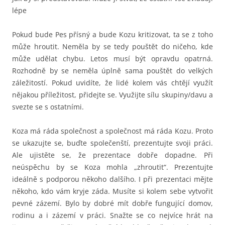
lépe
Pokud bude Pes přísný a bude Kozu kritizovat, ta se z toho
může hroutit. Neměla by se tedy pouštět do ničeho, kde
může udělat chybu. Letos musí být opravdu opatrná.
Rozhodně by se neměla úplně sama pouštět do velkých
záležitostí. Pokud uvidíte, že lidé kolem vás chtějí využít
nějakou příležitost, přidejte se. Využijte sílu skupiny/davu a
svezte se s ostatními.
Koza má ráda společnost a společnost má ráda Kozu. Proto
se ukazujte se, buďte společenští, prezentujte svoji práci.
Ale ujistěte se, že prezentace dobře dopadne. Při
neúspěchu by se Koza mohla „zhroutit“. Prezentujte
ideálně s podporou někoho dalšího. I při prezentaci mějte
někoho, kdo vám kryje záda. Musíte si kolem sebe vytvořit
pevné zázemí. Bylo by dobré mít dobře fungující domov,
rodinu a i zázemí v práci. Snažte se co nejvíce hrát na