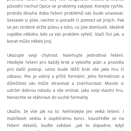
původní nechuť Opice se problémy zabývat. Konejte rychle,
protože dlouhá doba řešení problémů vás bude unavovat.
Sestavte si plán, nechte si poradit či pomoct od jiných. Pak
se jen striktně držte plánu a toho, co jste domluvili. Ideálně
najděte někoho, kdo za vás problém vyřeší. Stačí říct jak, a
konat může někdo jiný.
Ukazujte svoji chytrost. Navrhujte jednotlivá řešení.
Hledejte řešení pro každý krok a vytvořte plán a pravidla
pro další postup. Letos bude těžší brát vše jako hru či
zábavu. Pes je vážný a příliš formální. Jeho formálnost a
důležitost vás může otravovat a znechucovat. Musíte si
udržet dobrou náladu a vše vnímat, jako svoji vlastní hru.
Nenechte se vtáhnout do suché formality
Ukažte, že víte jak na to. Nehledejte jen velká řešení. I
maličkosti vedou k úspěšnému konci. Soustřeďte se na
řešení detailů, buďte zvědaví „Jak to dopadne, když