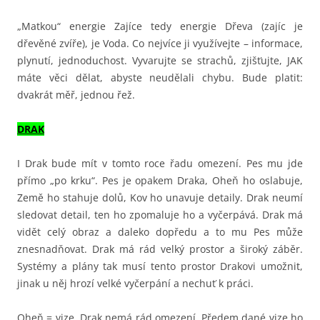
„Matkou“ energie Zajíce tedy energie Dřeva (zajíc je
dřevěné zvíře), je Voda. Co nejvíce ji využívejte – informace,
plynutí, jednoduchost. Vyvarujte se strachů, zjišťujte, JAK
máte věci dělat, abyste neudělali chybu. Bude platit:
dvakrát měř, jednou řež.
DRAK
I Drak bude mít v tomto roce řadu omezení. Pes mu jde
přímo „po krku“. Pes je opakem Draka, Oheň ho oslabuje,
Země ho stahuje dolů, Kov ho unavuje detaily. Drak neumí
sledovat detail, ten ho zpomaluje ho a vyčerpává. Drak má
vidět celý obraz a daleko dopředu a to mu Pes může
znesnadňovat. Drak má rád velký prostor a široký záběr.
Systémy a plány tak musí tento prostor Drakovi umožnit,
jinak u něj hrozí velké vyčerpání a nechuť k práci.
Oheň = vize. Drak nemá rád omezení. Předem dané vize ho