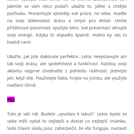
Jakmile se vám něco podaří, ukažte to. Jděte a chtějte
pochvalu. Prezentujte výsledky své práce, ne sebe. Vsaďte
na svoji dokonalost, krásu a smysl pro detail. Umíte
přitáhnout pozornost, využijte toho. Své prezentaci věnujte
svoji energii. Kdyby to dopadlo špatně, mohlo by vás to
hodně ranit
Ukažte, jak jste dokonale perfektní. Letos nevystavujte ani
tak svoji krásu, ale spolehlivost a funkčnost. Každou svoji
aktivitu nejprve zhodnoťte z pohledu reálnosti. Jednejte
jen, když víte. Používejte fakta, hrajte na jistotu, ale využijte
nadšení Ohně.
PES
Toto je váš rok. Budete „vyvoláni k tabuli“. Letos byste ze
sebe měli vydat to nejlepší a dostat co nejlepší známku.
Vaše hlavní úkoly jsou: zabezpečit, že vše funguje, nastavit