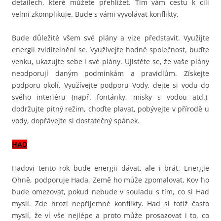
detailech, které můžete přehlížet. Tím vám cestu k cíli
velmi zkomplikuje. Bude s vámi vyvolávat konflikty.
Bude důležité všem své plány a vize představit. Využijte
energii zviditelnění se. Využívejte hodně společnost, buďte
venku, ukazujte sebe i své plány. Ujistěte se, že vaše plány
neodporují daným podmínkám a pravidlům. Získejte
podporu okolí. Využívejte podporu Vody, dejte si vodu do
svého interiéru (např. fontánky, misky s vodou atd.),
dodržujte pitný režim, choďte plavat, pobývejte v přírodě u
vody, dopřávejte si dostatečný spánek.
HAD
Hadovi tento rok bude energii dávat, ale i brát. Energie
Ohně, podporuje Hada, Země ho může zpomalovat, Kov ho
bude omezovat, pokud nebude v souladu s tím, co si Had
myslí. Zde hrozí nepříjemné konflikty. Had si totiž často
myslí, že ví vše nejlépe a proto může prosazovat i to, co