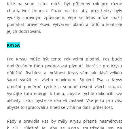
také na sebe. Letos může být příjemný rok pro různé
charitativní činnosti. Pozor na to, aby prostředky byly
využity správným způsobem. Vepř se letos může snažit
pomáhat právě Psovi. Vytváření plánů a řádů a kontrole
jejich dodržování.
KRYSA
Pro Krysu může být tento rok velmi plodný. Pes bude
dodržováním řádu podporovat plynutí, které je pro Krysu
důležité. Rychlost a mrštnost Krysy vám tak dává velkou
šanci využít ze všeho maximum. Spojení Psa a Krysy
umožní poměrně rychlé a snadné řešení všech situací.
Využijte tuto energii k tomu, abyste rychle dokončili své
aktivity. Letos byste se neměli zastavit. Vše je tu pro vás,
abyste to zpracovali a hned se vrhli na další příležitost.
Řády a pravidla Psa by měly Krysu přesně nasměrovat
k cíli. Důležité je, aby se Krysa soustředila jen na