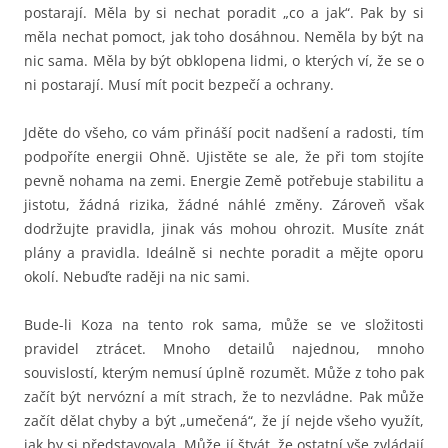
postarají. Měla by si nechat poradit „co a jak“. Pak by si
měla nechat pomoct, jak toho dosáhnou. Neměla by být na
nic sama. Měla by být obklopena lidmi, o kterých ví, že se o
ni postarají. Musí mít pocit bezpečí a ochrany.
Jděte do všeho, co vám přináší pocit nadšení a radosti, tím
podpoříte energii Ohně. Ujistěte se ale, že při tom stojíte
pevně nohama na zemi. Energie Země potřebuje stabilitu a
jistotu, žádná rizika, žádné náhlé změny. Zároveň však
dodržujte pravidla, jinak vás mohou ohrozit. Musíte znát
plány a pravidla. Ideálně si nechte poradit a mějte oporu
okolí. Nebuďte raději na nic sami.
Bude-li Koza na tento rok sama, může se ve složitosti
pravidel ztrácet. Mnoho detailů najednou, mnoho
souvislostí, kterým nemusí úplně rozumět. Může z toho pak
začít být nervózní a mít strach, že to nezvládne. Pak může
začít dělat chyby a být „umečená“, že jí nejde všeho využít,
jak by si představovala. Může jí štvát, že ostatní vše zvládají