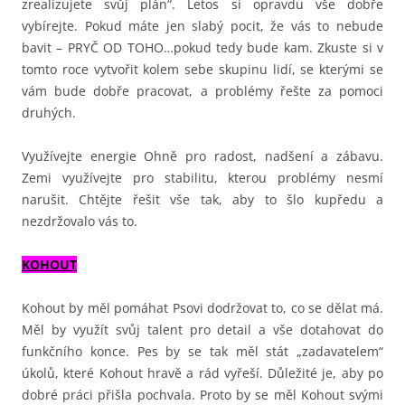
zrealizujete svůj plán“. Letos si opravdu vše dobře
vybírejte. Pokud máte jen slabý pocit, že vás to nebude
bavit – PRYČ OD TOHO…pokud tedy bude kam. Zkuste si v
tomto roce vytvořit kolem sebe skupinu lidí, se kterými se
vám bude dobře pracovat, a problémy řešte za pomoci
druhých.
Využívejte energie Ohně pro radost, nadšení a zábavu.
Zemi využívejte pro stabilitu, kterou problémy nesmí
narušit. Chtějte řešit vše tak, aby to šlo kupředu a
nezdržovalo vás to.
KOHOUT
Kohout by měl pomáhat Psovi dodržovat to, co se dělat má.
Měl by využít svůj talent pro detail a vše dotahovat do
funkčního konce. Pes by se tak měl stát „zadavatelem“
úkolů, které Kohout hravě a rád vyřeší. Důležité je, aby po
dobré práci přišla pochvala. Proto by se měl Kohout svými