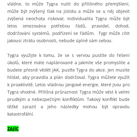
vládne, to může Tygra nutit do přílišného přemýšlení,
může být zvýšený tlak na jistotu a může se u něj objevit
zvýšená neochota riskovat. Individualita Tygra může být
letos omezována potřebou řádů, pravidel, dohod,
dodržování systémů, podřízení se řádům. Tygr může cítit
jakousi ztrátu osobnosti, nebude úplně sám sebou.
Tygra využijte k tomu, že se s vervou pustíte do řešení
úkolů, které máte naplánované a jakmile vše promyslíte a
budete přesně vědět JAK, pusťte Tygra do akce. Jen musíte
hlídat, aby pravidla a plán dodržoval. Tygra můžete využít
k proaktivitě. Letos vládnou Jangové energie, které jsou pro
Tygra vhodné. Přílišná průraznost Tygra může vést k velmi
prudkým a nebezpečným konfliktům. Takový konflikt bude
těžké zarazit a jeho následky mohou být opravdu
katastrofální.
ZAJÍC