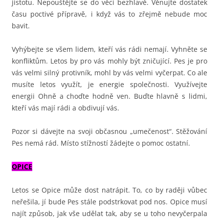
jistotu. Nepouštějte se do věcí bezhlavě. Věnujte dostatek
času poctivé přípravě, i když vás to zřejmě nebude moc
bavit.
Vyhýbejte se všem lidem, kteří vás rádi nemají. Vyhněte se
konfliktům. Letos by pro vás mohly být zničující. Pes je pro
vás velmi silný protivník, mohl by vás velmi vyčerpat. Co ale
musíte letos využít, je energie společnosti. Využívejte
energii Ohně a choďte hodně ven. Buďte hlavně s lidmi,
kteří vás mají rádi a obdivují vás.
Pozor si dávejte na svoji občasnou „umečenost“. Stěžování
Pes nemá rád. Místo stížností žádejte o pomoc ostatní.
OPICE
Letos se Opice může dost natrápit. To, co by raději vůbec
neřešila, jí bude Pes stále podstrkovat pod nos. Opice musí
najít způsob, jak vše udělat tak, aby se u toho nevyčerpala