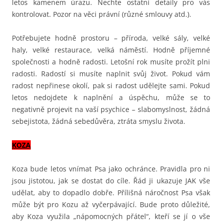
letos kamenem úrazu. Nechte ostatní detaily pro vás
kontrolovat. Pozor na věci právní (různé smlouvy atd.).
Potřebujete hodně prostoru – příroda, velké sály, velké
haly, velké restaurace, velká náměstí. Hodně příjemné
společnosti a hodně radosti. Letošní rok musíte prožít plni
radosti. Radostí si musíte naplnit svůj život. Pokud vám
radost nepřinese okolí, pak si radost udělejte sami. Pokud
letos nedojdete k naplnění a úspěchu, může se to
negativně projevit na vaší psychice – slabomyslnost, žádná
sebejistota, žádná sebedůvěra, ztráta smyslu života.
KOZA
Koza bude letos vnímat Psa jako ochránce. Pravidla pro ni
jsou jistotou, jak se dostat do cíle. Řád ji ukazuje JAK vše
udělat, aby to dopadlo dobře. Přílišná náročnost Psa však
může být pro Kozu až vyčerpávající. Bude proto důležité,
aby Koza využila „nápomocných přátel“, kteří se jí o vše