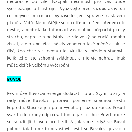
nedorazíte do cíle. Naopak nečinnost pro vás bude
vyčerpávající a frustrující. Využívejte před každou aktivitou
co nejvíce informací. Využívejte jen správné nastavení
plánů a řádů. Nepouštějte se do ničeho, o čem předem nic
nevíte, z nedostatku informací vás mohou přepadat pocity
strachu, deprese a nejistoty. Je zde velký potenciál mnoho
získat, ale pozor. Více, někdy znamená také méně a jak se
říká, kdo chce víc, nemá nic. Musíte si předem stanovit,
kolik toho jste schopni zvládnout a nic víc nebrat. Jinak
může dojít k velkému vyčerpání.
BUVOL
Pes může Buvolovi energii dodávat i brát. Svými plány a
řády může Buvolovi připravit poměrně snadnou cestu
kupředu. Stačí se jen po ní vydat a jít až do konce. Pokud
však budou řády odporovat tomu, jak to chce Buvol, může
se snažit jít hlavou proti zdi. A jak víme, když se Buvol
pohne, tak ho nikdo nezastaví. Jestli se Buvolovi pravidla