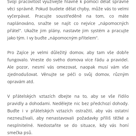
Svoji pracovitost využívejte hlavně k pomoci dělat správné
věci správně. Pokud budete dělat chyby, může vás to velmi
vyčerpávat. Pracujte soustředěně na tom, co máte
naplánováno, snažte se najít co nejvíce „nápomocných
přátel“. Ukažte jim plány, nastavte jim systém a pracujte
jako tým. I vy buďte „nápomocným přítelem“.
Pro Zajíce je velmi důležitý domov, aby tam vše dobře
fungovalo. Vneste do svého domova více řádu a pravidel.
Ale pozor, nesmí vás omezovat, naopak musí vám vše
zjednodušovat. Věnujte se péči o svůj domov, různým
opravám atd.
V přátelských vztazích dbejte na to, aby se vše řídilo
pravidly a dohodami. Nedělejte nic bez předchozí dohody.
Buďte i v přátelských vztazích ostražití, aby vás ostatní
nezneužívali, aby nenastavovali požadavky příliš těžké a
nesplnitelné. Nedostaňte se do situace, kdy vás honí
smečka psů.