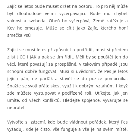
Zajíc se letos bude muset držet na pozoru. To pro něj může
být dlouhodobě velmi vyčerpávající. Bude mu chybět
volnost a svoboda. Oheň ho vyčerpává, Země zatěžuje a
Kov ho omezuje. Může se cítit jako Zajíc, kterého honí
smečka Psů
Zajíci se musí letos přizpůsobit a podřídit, musí si předem
zjistit CO i JAK a pak se tím řídit. Měli by se pouštět jen do
věcí, které považují za prospěšné. V takovém případě jsou
schopni dobře fungovat. Musí si uvědomit, že Pes je letos
jejich pán, ne parťák a stavět se do pozice pomocníka.
Snažte se svoji přátelskost využít k dobrým vztahům, i když
zde můžete vystupovat v podřízené roli. Utíkejte, jak jen
umíte, od všech konfliktů. Hledejte spojence, vyvarujte se
nepřátel.
Vytvořte si zázemí, kde bude vládnout pořádek, který Pes
vyžaduj. Kde je čisto, vše funguje a vše je na svém místě.