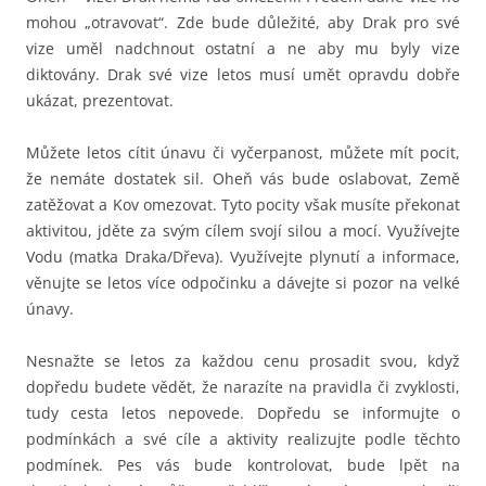
mohou „otravovat“. Zde bude důležité, aby Drak pro své
vize uměl nadchnout ostatní a ne aby mu byly vize
diktovány. Drak své vize letos musí umět opravdu dobře
ukázat, prezentovat.
Můžete letos cítit únavu či vyčerpanost, můžete mít pocit,
že nemáte dostatek sil. Oheň vás bude oslabovat, Země
zatěžovat a Kov omezovat. Tyto pocity však musíte překonat
aktivitou, jděte za svým cílem svojí silou a mocí. Využívejte
Vodu (matka Draka/Dřeva). Využívejte plynutí a informace,
věnujte se letos více odpočinku a dávejte si pozor na velké
únavy.
Nesnažte se letos za každou cenu prosadit svou, když
dopředu budete vědět, že narazíte na pravidla či zvyklosti,
tudy cesta letos nepovede. Dopředu se informujte o
podmínkách a své cíle a aktivity realizujte podle těchto
podmínek. Pes vás bude kontrolovat, bude lpět na