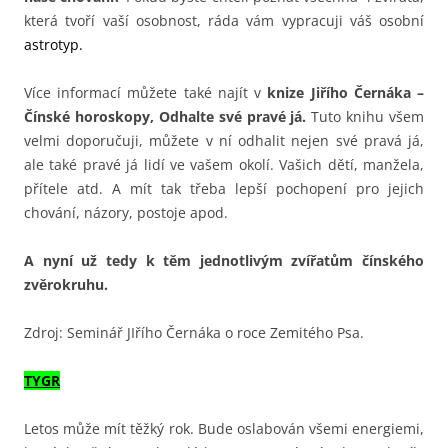
která tvoří vaší osobnost, ráda vám vypracuji váš osobní
astrotyp.
Více informací můžete také najít v
knize Jiřího Černáka –
Čínské horoskopy, Odhalte své pravé já.
Tuto knihu všem
velmi doporučuji, můžete v ní odhalit nejen své pravá já,
ale také pravé já lidí ve vašem okolí. Vašich dětí, manžela,
přítele atd. A mít tak třeba lepší pochopení pro jejich
chování, názory, postoje apod.
A nyní už tedy k těm jednotlivým zvířatům čínského
zvěrokruhu.
Zdroj: Seminář JIřího Černáka o roce Zemitého Psa.
TYGR
Letos může mít těžký rok. Bude oslabován všemi energiemi,