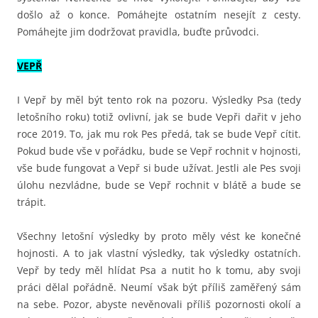
došlo až o konce. Pomáhejte ostatním nesejít z cesty.
Pomáhejte jim dodržovat pravidla, buďte průvodci.
VEPŘ
I Vepř by měl být tento rok na pozoru. Výsledky Psa (tedy
letošního roku) totiž ovlivní, jak se bude Vepři dařit v jeho
roce 2019. To, jak mu rok Pes předá, tak se bude Vepř cítit.
Pokud bude vše v pořádku, bude se Vepř rochnit v hojnosti,
vše bude fungovat a Vepř si bude užívat. Jestli ale Pes svoji
úlohu nezvládne, bude se Vepř rochnit v blátě a bude se
trápit.
Všechny letošní výsledky by proto měly vést ke konečné
hojnosti. A to jak vlastní výsledky, tak výsledky ostatních.
Vepř by tedy měl hlídat Psa a nutit ho k tomu, aby svoji
práci dělal pořádně. Neumí však být příliš zaměřený sám
na sebe. Pozor, abyste nevěnovali příliš pozornosti okolí a