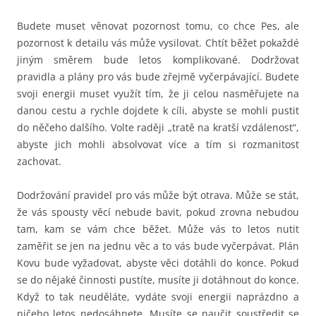
Budete muset věnovat pozornost tomu, co chce Pes, ale
pozornost k detailu vás může vysilovat. Chtít běžet pokaždé
jiným směrem bude letos komplikované. Dodržovat
pravidla a plány pro vás bude zřejmě vyčerpávající. Budete
svoji energii muset využít tím, že ji celou nasměřujete na
danou cestu a rychle dojdete k cíli, abyste se mohli pustit
do něčeho dalšího. Volte raději „tratě na kratší vzdálenost“,
abyste jich mohli absolvovat více a tím si rozmanitost
zachovat.
Dodržování pravidel pro vás může být otrava. Může se stát,
že vás spousty věcí nebude bavit, pokud zrovna nebudou
tam, kam se vám chce běžet. Může vás to letos nutit
zaměřit se jen na jednu věc a to vás bude vyčerpávat. Plán
Kovu bude vyžadovat, abyste věci dotáhli do konce. Pokud
se do nějaké činnosti pustíte, musíte ji dotáhnout do konce.
Když to tak neuděláte, vydáte svoji energii naprázdno a
ničeho letos nedosáhnete. Musíte se naučit soustředit se