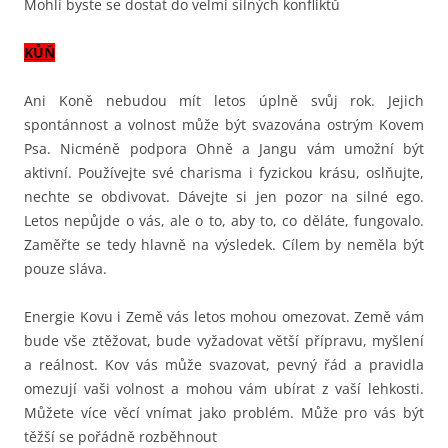
Mohli byste se dostat do velmi silných konfliktů
KŮŇ
Ani Koně nebudou mít letos úplně svůj rok. Jejich
spontánnost a volnost může být svazována ostrým Kovem
Psa. Nicméně podpora Ohně a Jangu vám umožní být
aktivní. Používejte své charisma i fyzickou krásu, oslňujte,
nechte se obdivovat. Dávejte si jen pozor na silné ego.
Letos nepůjde o vás, ale o to, aby to, co děláte, fungovalo.
Zaměřte se tedy hlavně na výsledek. Cílem by neměla být
pouze sláva.
Energie Kovu i Země vás letos mohou omezovat. Země vám
bude vše ztěžovat, bude vyžadovat větší přípravu, myšlení
a reálnost. Kov vás může svazovat, pevný řád a pravidla
omezují vaši volnost a mohou vám ubírat z vaší lehkosti.
Můžete více věcí vnímat jako problém. Může pro vás být
těžší se pořádně rozběhnout