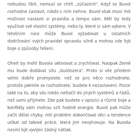
nebudou líbit, nemusí se chtít „zúčastnit“. Když se Buvol
rozhodne zastavit, nikdo s ním nehne. Buvol však musí mít
možnost nastavit si pravidla a tempo sám. Měl by tedy
využívat své vlastní systémy, nebo ty, které si sám vybere. V
letošním roce může Buvol vyžadovat u ostatních
dodržování svých pravidel opravdu silně a mohou zde být
boje o způsoby řešení.
Oheň by mohl Buvola aktivovat a zrychlovat. Naopak Země
mu bude dodávat sílu „buldozera“. Proto si vše předem
velmi dobře promyslete, než se pro něco rozhodnete,
protože jakmile se rozhodnete, budete k nezastavení. Pozor
také na to, aby vás nikdo netlačil do jiných systémů a řádů,
než sami přijmete. Zde pak budete v opozici a různé boje a
konflikty vám mohou vzít hodně energie. Buvol pak může
začít dělat chyby, mít problém dokončovat věci a tendence
utíkat od takové práce, která jim nevyhovuje. Na Buvola
nesmí být vyvíjen žádný nátlak.