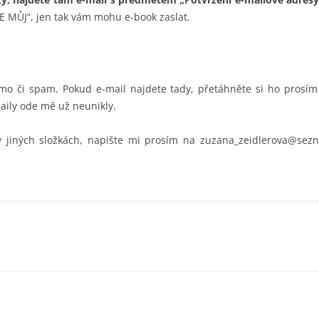
E MŮJ“, jen tak vám mohu e-book zaslat.
o či spam. Pokud e-mail najdete tady, přetáhněte si ho prosím d
aily ode mě už neunikly.
 v jiných složkách, napište mi prosím na zuzana_zeidlerova@sez