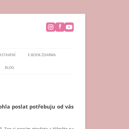
ASTAVENÍ
E-BOOK ZDARMA
BLOG
hla poslat potřebuju od vás
“.
Ten si prosím otevřete a klikněte na