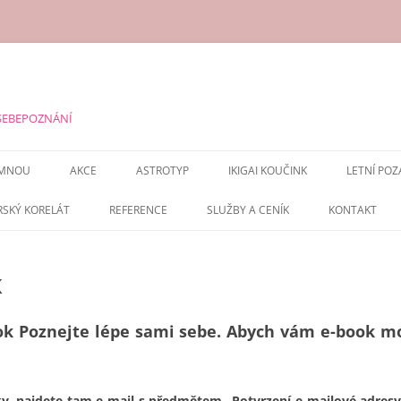
 SEBEPOZNÁNÍ
 MNOU
AKCE
ASTROTYP
IKIGAI KOUČINK
LETNÍ POZ
MING KUA
RSKÝ KORELÁT
REFERENCE
SLUŽBY A CENÍK
KONTAKT
K
ok Poznejte lépe sami sebe.
Abych vám e-book mo
y, najdete tam e-mail s předmětem „Potvrzení e-mailové adresy