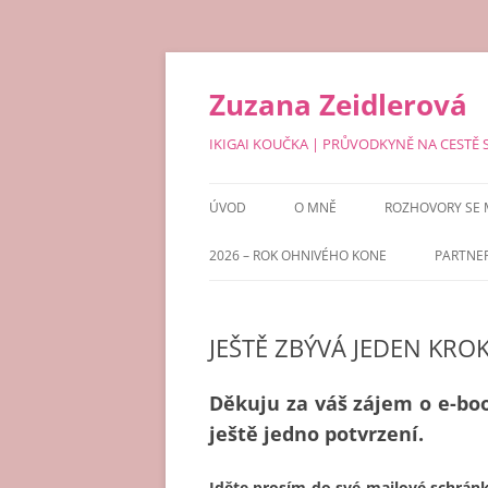
Přejít
k
obsahu
Zuzana Zeidlerová
webu
IKIGAI KOUČKA | PRŮVODKYNĚ NA CESTĚ
ÚVOD
O MNĚ
ROZHOVORY SE
2026 – ROK OHNIVÉHO KONE
PARTNE
JEŠTĚ ZBÝVÁ JEDEN KRO
Děkuju za váš zájem o e-bo
ještě jedno potvrzení.
Jděte prosím do své mailové schránk