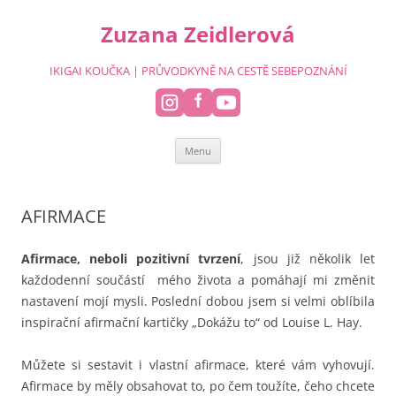
Přejít
k
Zuzana Zeidlerová
obsahu
webu
IKIGAI KOUČKA | PRŮVODKYNĚ NA CESTĚ SEBEPOZNÁNÍ
Menu
AFIRMACE
Afirmace, neboli pozitivní tvrzení
, jsou již několik let
každodenní součástí mého života a pomáhají mi změnit
nastavení mojí mysli. Poslední dobou jsem si velmi oblíbila
inspirační afirmační kartičky „Dokážu to“ od Louise L. Hay.
Můžete si sestavit i vlastní afirmace, které vám vyhovují.
Afirmace by měly obsahovat to, po čem toužíte, čeho chcete