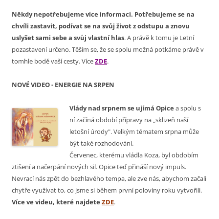
Někdy nepotřebujeme více informací. Potřebujeme se na
chvíli zastavit, podívat se na svůj život z odstupu a znovu
uslyšet sami sebe a svůj vlastní hlas
. A právě k tomu je Letní
pozastavení určeno. Těším se, že se spolu možná potkáme právě v
tomhle bodě vaší cesty. Více
ZDE
.
NOVÉ VIDEO - ENERGIE NA SRPEN
Vlády nad srpnem se ujímá Opice
a
spolu s
ní začíná období přípravy na „sklizeň naší
letošní úrody".
Velkým tématem srpna může
být také rozhodování.
Červenec, kterému vládla Koza, byl obdobím
ztišení a načerpání nových sil. Opice teď přináší nový impuls.
Nevrací nás zpět do bezhlavého tempa, ale zve nás, abychom začali
chytře využívat to, co jsme si během první poloviny roku vytvořili.
Více ve videu, které najdete
ZDE
.