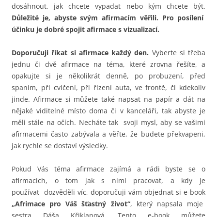
dosáhnout, jak chcete vypadat nebo kým chcete být.
Důležité je, abyste svým afirmacím věřili. Pro posílení
účinku je dobré spojit afirmace s vizualizací.
Doporučuji říkat si afirmace každý den.
Vyberte si třeba
jednu či dvě afirmace na téma, které zrovna řešíte, a
opakujte si je několikrát denně, po probuzení, před
spaním, při cvičení, při řízení auta, ve frontě, či kdekoliv
jinde. Afirmace si můžete také napsat na papír a dát na
nějaké viditelné místo doma či v kanceláři, tak abyste je
měli stále na očích. Necháte tak svoji mysl, aby se vašimi
afirmacemi často zabývala a věřte, že budete překvapeni,
jak rychle se dostaví výsledky.
Pokud Vás téma afirmace zajímá a rádi byste se o
afirmacích, o tom jak s nimi pracovat, a kdy je
používat dozvěděli víc, doporučuji vám objednat si e-book
„Afrimace pro Váš šťastný život“
, který napsala moje
sestra Dáša Křiklanová. Tento e-book můžete