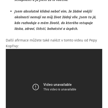
Jsem absolutně klidná neboť vím, že žádné vnější
okolnosti nemají na můj život žádný vliv. Jsem to já,
kdo rozhoduje o mém životě, do kterého vstupuje
láska, zdraví, štěstí, bohatství a úspěch.
Další afirmace můžete také nalézt v tomto videu od Pepy
Kopřivy: